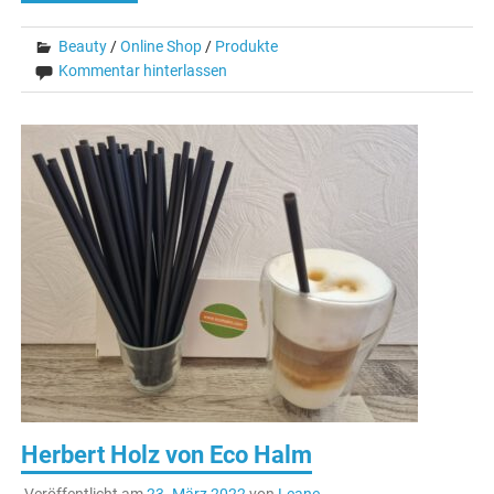
Beauty
/
Online Shop
/
Produkte
Kommentar hinterlassen
Herbert Holz von Eco Halm
Veröffentlicht am
23. März 2022
von
Leane