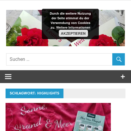
Zum
Inhalt
Durch die weitere Nutzung
springen
der Seite stimmst du der
Verwendung von Cookies
zu.
Weitere Informationen
AKZEPTIEREN
Leane´s-
Welt
SCHLAGWORT:
HIGHLIGHTS