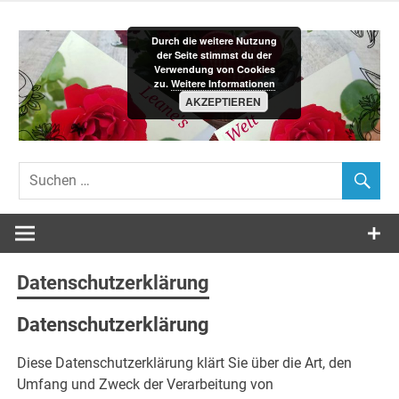
Zum
Inhalt
Durch die weitere Nutzung
springen
der Seite stimmst du der
Verwendung von Cookies
zu.
Weitere Informationen
AKZEPTIEREN
Leane´s-
Welt
Datenschutzerklärung
Datenschutzerklärung
Diese Datenschutzerklärung klärt Sie über die Art, den
Umfang und Zweck der Verarbeitung von