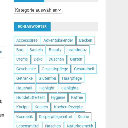
Kategorien
SCHLAGWÖRTER
Accessoires
Adventskalender
Backen
Bad
Basteln
Beauty
brandnooz
en
Creme
Deko
Duschen
Garten
Geschenke
Gesichtspflege
Gesundheit
Getränke
Glutenfrei
Haarpflege
Haushalt
Highlight
Highlights
Hundefuttertest
Hygiene
Kaffee
,
Kneipp
Kochen
Kochen Rezepte
den
Kosmetik
Körperpflegemittel
Küche
Lebensmittel
Naschen
Naturkosmetik