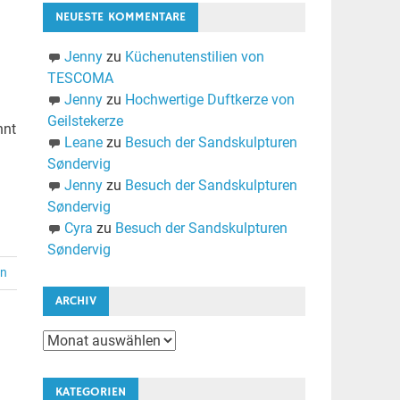
NEUESTE KOMMENTARE
Jenny
zu
Küchenutenstilien von
TESCOMA
Jenny
zu
Hochwertige Duftkerze von
Geilstekerze
nnt
Leane
zu
Besuch der Sandskulpturen
Søndervig
Jenny
zu
Besuch der Sandskulpturen
Søndervig
Cyra
zu
Besuch der Sandskulpturen
Søndervig
en
ARCHIV
Archiv
KATEGORIEN