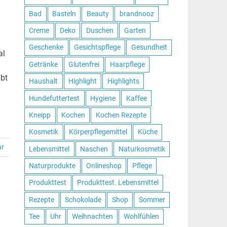
Bad
Basteln
Beauty
brandnooz
Creme
Deko
Duschen
Garten
Geschenke
Gesichtspflege
Gesundheit
al
Getränke
Glutenfrei
Haarpflege
ibt
Haushalt
Highlight
Highlights
Hundefuttertest
Hygiene
Kaffee
Kneipp
Kochen
Kochen Rezepte
Kosmetik
Körperpflegemittel
Küche
ar
Lebensmittel
Naschen
Naturkosmetik
Naturprodukte
Onlineshop
Pflege
Produkttest
Produkttest. Lebensmittel
Rezepte
Schokolade
Shop
Sommer
Tee
Uhr
Weihnachten
Wohlfühlen