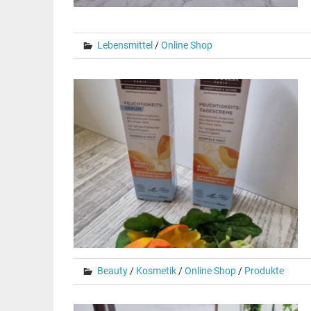
Lebensmittel
/
Online Shop
Beauty
/
Kosmetik
/
Online Shop
/
Produkte