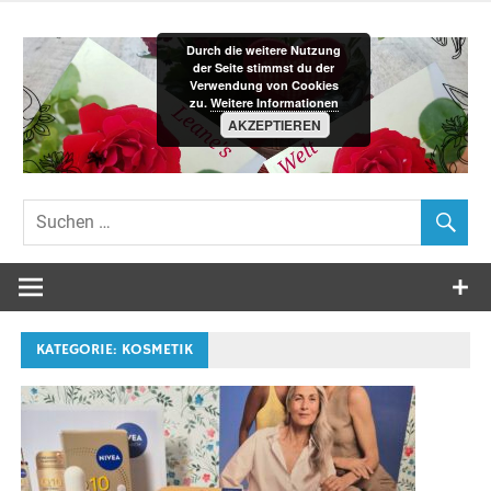
Zum
Inhalt
Durch die weitere Nutzung
springen
der Seite stimmst du der
Verwendung von Cookies
zu.
Weitere Informationen
AKZEPTIEREN
Leane´s-
Welt
KATEGORIE:
KOSMETIK