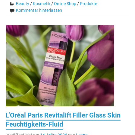
Beauty
/
Kosmetik
/
Online Shop
/
Produkte
Kommentar hinterlassen
L’Oréal Paris Revitalift Filler Glass Skin
Feuchtigkeits-Fluid
Veröffentlicht am
14. März 2026
von
Leane