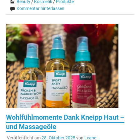
Beauty
/
Kosmetik
/
Produkte
Kommentar hinterlassen
Wohlfühlmomente Dank Kneipp Haut –
und Massageöle
Veröffentlicht am
28. Oktober 2025
von
Leane