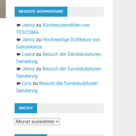
NEUESTE KOMMENTARE
Jenny
zu
Küchenutenstilien von
TESCOMA
Jenny
zu
Hochwertige Duftkerze von
Geilstekerze
Leane
zu
Besuch der Sandskulpturen
Søndervig
Jenny
zu
Besuch der Sandskulpturen
Søndervig
Cyra
zu
Besuch der Sandskulpturen
Søndervig
ARCHIV
Archiv