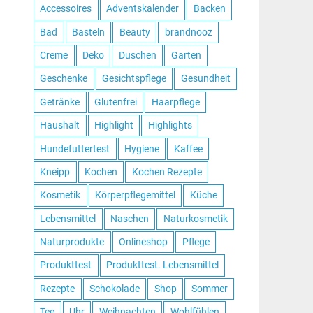
Accessoires
Adventskalender
Backen
Bad
Basteln
Beauty
brandnooz
Creme
Deko
Duschen
Garten
Geschenke
Gesichtspflege
Gesundheit
Getränke
Glutenfrei
Haarpflege
Haushalt
Highlight
Highlights
Hundefuttertest
Hygiene
Kaffee
Kneipp
Kochen
Kochen Rezepte
Kosmetik
Körperpflegemittel
Küche
Lebensmittel
Naschen
Naturkosmetik
Naturprodukte
Onlineshop
Pflege
Produkttest
Produkttest. Lebensmittel
Rezepte
Schokolade
Shop
Sommer
Tee
Uhr
Weihnachten
Wohlfühlen