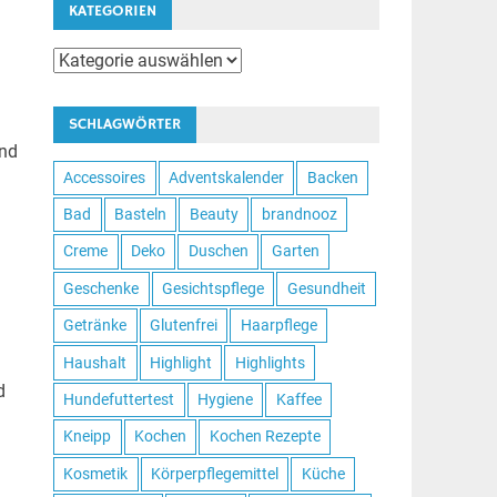
KATEGORIEN
Kategorien
SCHLAGWÖRTER
und
Accessoires
Adventskalender
Backen
Bad
Basteln
Beauty
brandnooz
Creme
Deko
Duschen
Garten
Geschenke
Gesichtspflege
Gesundheit
Getränke
Glutenfrei
Haarpflege
Haushalt
Highlight
Highlights
d
Hundefuttertest
Hygiene
Kaffee
Kneipp
Kochen
Kochen Rezepte
Kosmetik
Körperpflegemittel
Küche