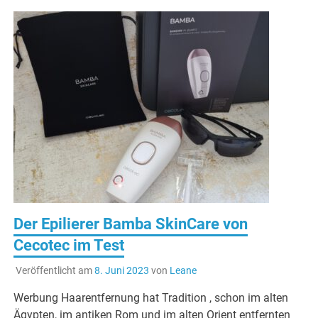
Der Epilierer Bamba SkinCare von
Cecotec im Test
Veröffentlicht am
8. Juni 2023
von
Leane
Werbung Haarentfernung hat Tradition , schon im alten
Ägypten, im antiken Rom und im alten Orient entfernten