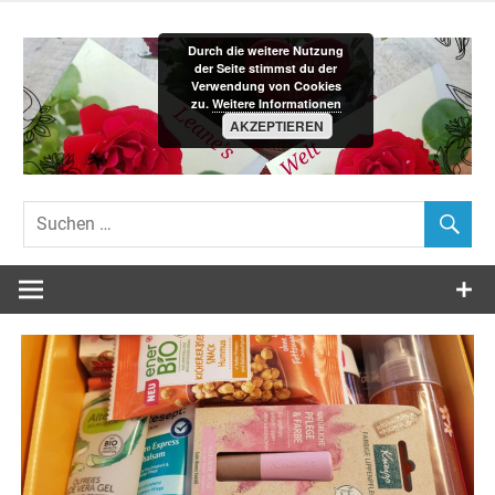
Zum
Inhalt
Durch die weitere Nutzung
springen
der Seite stimmst du der
Verwendung von Cookies
zu.
Weitere Informationen
AKZEPTIEREN
Leane´s-
Welt