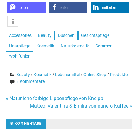
teilen
teilen
mitteilen
Accessoires
Beauty
Duschen
Gesichtspflege
Haarpflege
Kosmetik
Naturkosmetik
Sommer
Wohlfühlen
Beauty
/
Kosmetik
/
Lebensmittel
/
Online Shop
/
Produkte
8 Kommentare
Beitragsnavigation
« Natürliche farbige Lippenpflege von Kneipp
Matteo, Valentina & Emilia von punero Kaffee »
8 KOMMENTARE