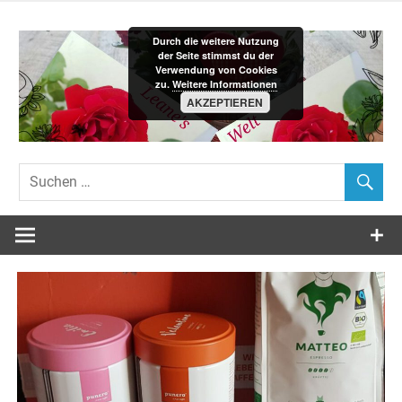
Zum
Inhalt
Durch die weitere Nutzung
springen
der Seite stimmst du der
Verwendung von Cookies
zu.
Weitere Informationen
AKZEPTIEREN
Leane´s-
Welt