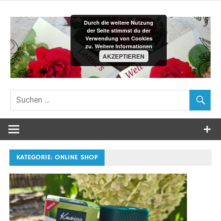
Zum
Inhalt
Durch die weitere Nutzung
springen
der Seite stimmst du der
Verwendung von Cookies
zu.
Weitere Informationen
AKZEPTIEREN
Leane´s-
Welt
KATEGORIE:
ONLINE SHOP