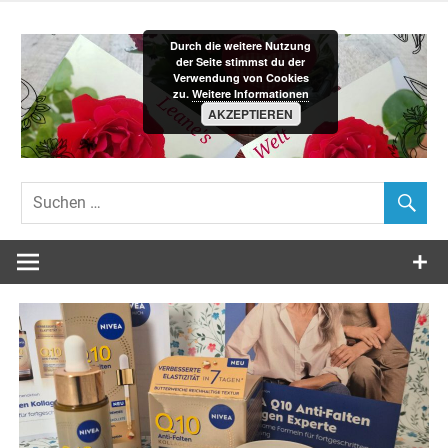
Zum
Inhalt
Durch die weitere Nutzung
springen
der Seite stimmst du der
Verwendung von Cookies
zu.
Weitere Informationen
AKZEPTIEREN
Leane´s-
Welt