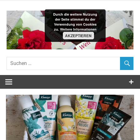
Zum
Inhalt
Durch die weitere Nutzung
springen
der Seite stimmst du der
Verwendung von Cookies
zu.
Weitere Informationen
AKZEPTIEREN
Leane´s-
Welt