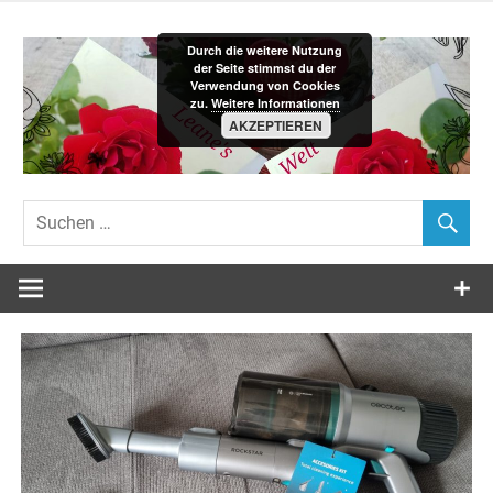
Zum
Inhalt
Durch die weitere Nutzung
springen
der Seite stimmst du der
Verwendung von Cookies
zu.
Weitere Informationen
AKZEPTIEREN
Leane´s-
Welt