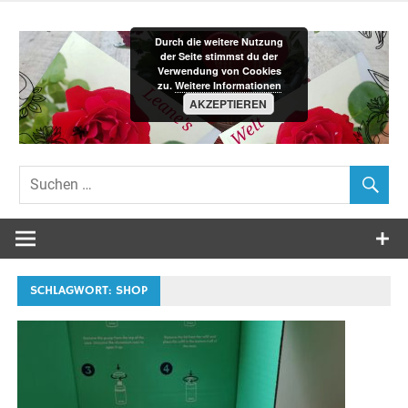
Zum
Inhalt
Durch die weitere Nutzung
springen
der Seite stimmst du der
Verwendung von Cookies
zu.
Weitere Informationen
AKZEPTIEREN
Leane´s-
Welt
SCHLAGWORT:
SHOP