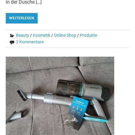
in der Dusche […]
WEITERLESEN
Beauty
/
Kosmetik
/
Online Shop
/
Produkte
2 Kommentare