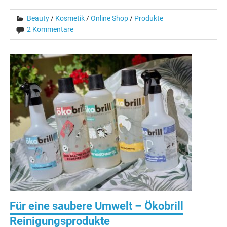
Beauty
/
Kosmetik
/
Online Shop
/
Produkte
2 Kommentare
Für eine saubere Umwelt – Ökobrill
Reinigungsprodukte