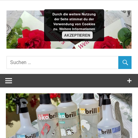
Zum
Inhalt
Durch die weitere Nutzung
springen
der Seite stimmst du der
Verwendung von Cookies
zu.
Weitere Informationen
AKZEPTIEREN
Leane´s-
Welt