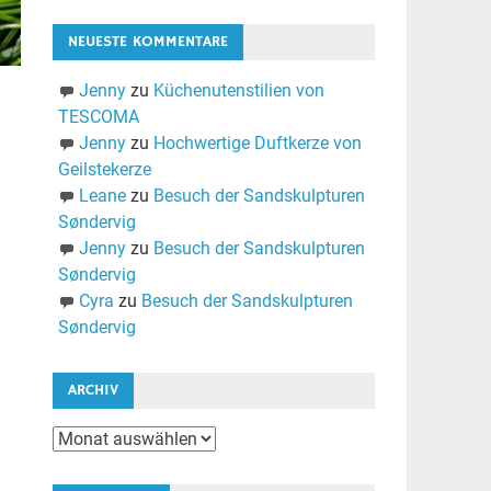
NEUESTE KOMMENTARE
Jenny
zu
Küchenutenstilien von
TESCOMA
Jenny
zu
Hochwertige Duftkerze von
Geilstekerze
Leane
zu
Besuch der Sandskulpturen
Søndervig
Jenny
zu
Besuch der Sandskulpturen
Søndervig
Cyra
zu
Besuch der Sandskulpturen
Søndervig
ARCHIV
Archiv