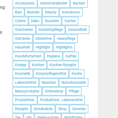
Accessoires
Adventskalender
Backen
ung
Bad
Basteln
Beauty
brandnooz
Creme
Deko
Duschen
Garten
Geschenke
Gesichtspflege
Gesundheit
it
Getränke
Glutenfrei
Haarpflege
Haushalt
Highlight
Highlights
Hundefuttertest
Hygiene
Kaffee
Kneipp
Kochen
Kochen Rezepte
Kosmetik
Körperpflegemittel
Küche
Lebensmittel
Naschen
Naturkosmetik
Naturprodukte
Onlineshop
Pflege
Produkttest
Produkttest. Lebensmittel
Rezepte
Schokolade
Shop
Sommer
Tee
Uhr
Weihnachten
Wohlfühlen