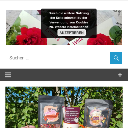
Zum
Inhalt
Durch die weitere Nutzung
springen
der Seite stimmst du der
Verwendung von Cookies
zu.
Weitere Informationen
AKZEPTIEREN
Leane´s-
Welt