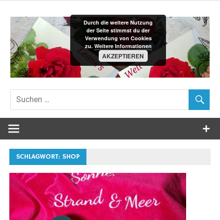
Zum
Inhalt
Durch die weitere Nutzung
springen
der Seite stimmst du der
Verwendung von Cookies
zu.
Weitere Informationen
AKZEPTIEREN
Leane´s-
Welt
SCHLAGWORT:
SHOP