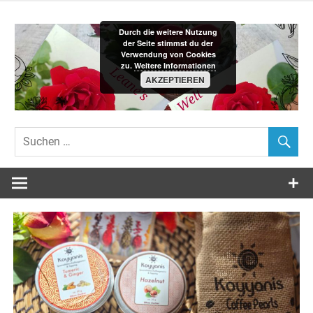
Zum
Inhalt
Durch die weitere Nutzung
springen
der Seite stimmst du der
Verwendung von Cookies
zu.
Weitere Informationen
AKZEPTIEREN
Leane´s-
Welt