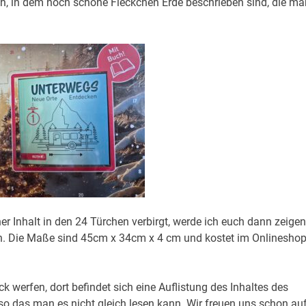
ch, in dem noch schöne Fleckchen Erde beschrieben sind, die ma
r Inhalt in den 24 Türchen verbirgt, werde ich euch dann zeigen
en. Die Maße sind 45cm x 34cm x 4 cm und kostet im Onlinesho
 werfen, dort befindet sich eine Auflistung des Inhaltes des
 so das man es nicht gleich lesen kann. Wir freuen uns schon au