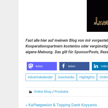
Fast alle hier auf meinem Blog von mir vorgestel
Kooperationspartnern kostenlos oder vergünstigt
eigene Meinung. Das gilt für SponsorPosts, Re
teilen
teilen
mitte
Adventskalender
Geschenke
Highlights
Onlin
Online Shop
/
Produkte
Beitragsnavigation
« Kaffeegewürz & Topping Dank Koyyanis