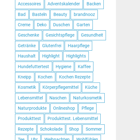
Accessoires
Adventskalender
Backen
Bad
Basteln
Beauty
brandnooz
Creme
Deko
Duschen
Garten
Geschenke
Gesichtspflege
Gesundheit
Getränke
Glutenfrei
Haarpflege
Haushalt
Highlight
Highlights
Hundefuttertest
Hygiene
Kaffee
Kneipp
Kochen
Kochen Rezepte
Kosmetik
Körperpflegemittel
Küche
Lebensmittel
Naschen
Naturkosmetik
Naturprodukte
Onlineshop
Pflege
Produkttest
Produkttest. Lebensmittel
Rezepte
Schokolade
Shop
Sommer
Tee
Uhr
Weihnachten
Wohlfühlen