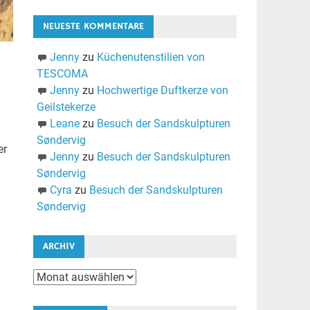
NEUESTE KOMMENTARE
Jenny
zu
Küchenutenstilien von
TESCOMA
Jenny
zu
Hochwertige Duftkerze von
Geilstekerze
Leane
zu
Besuch der Sandskulpturen
Søndervig
er
Jenny
zu
Besuch der Sandskulpturen
Søndervig
Cyra
zu
Besuch der Sandskulpturen
Søndervig
ARCHIV
Archiv