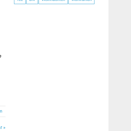
e
en
r »