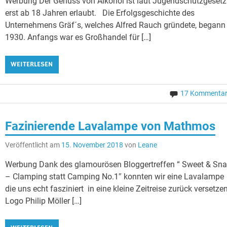
Werbung Der Genuss von Alkohol ist laut Jugendschutzgesetz
erst ab 18 Jahren erlaubt. Die Erfolgsgeschichte des
Unternehmens Gräf´s, welches Alfred Rauch gründete, begann
1930. Anfangs war es Großhandel für […]
WEITERLESEN
17 Kommenta
Fazinierende Lavalampe von Mathmos
Veröffentlicht am
15. November 2018
von
Leane
Werbung Dank des glamourösen Bloggertreffen “ Sweet & Sna
– Clamping statt Camping No.1″ konnten wir eine Lavalampe
die uns echt fasziniert in eine kleine Zeitreise zurück versetzen
Logo Philip Möller […]