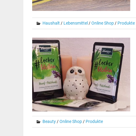
Haushalt
/
Lebensmittel
/
Online Shop
/
Produkte
Beauty
/
Online Shop
/
Produkte