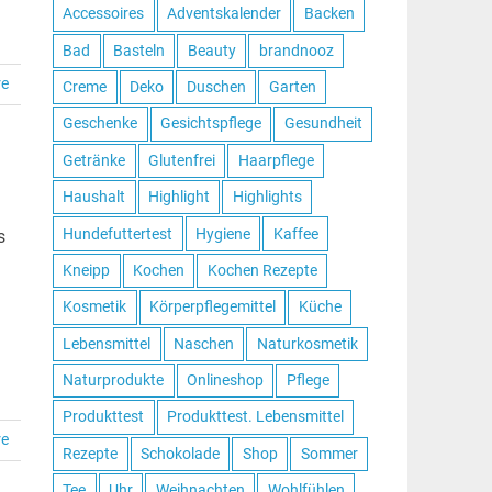
Accessoires
Adventskalender
Backen
Bad
Basteln
Beauty
brandnooz
re
Creme
Deko
Duschen
Garten
Geschenke
Gesichtspflege
Gesundheit
Getränke
Glutenfrei
Haarpflege
Haushalt
Highlight
Highlights
Hundefuttertest
Hygiene
Kaffee
s
Kneipp
Kochen
Kochen Rezepte
Kosmetik
Körperpflegemittel
Küche
Lebensmittel
Naschen
Naturkosmetik
Naturprodukte
Onlineshop
Pflege
Produkttest
Produkttest. Lebensmittel
re
Rezepte
Schokolade
Shop
Sommer
Tee
Uhr
Weihnachten
Wohlfühlen