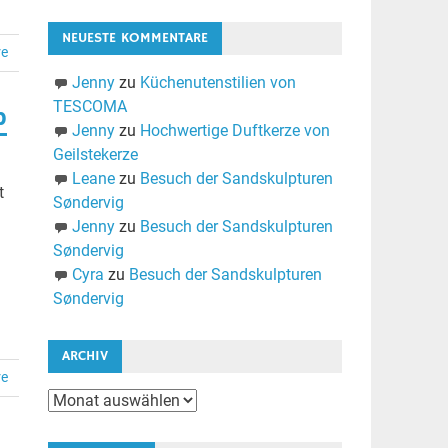
NEUESTE KOMMENTARE
re
Jenny
zu
Küchenutenstilien von
TESCOMA
p
Jenny
zu
Hochwertige Duftkerze von
Geilstekerze
Leane
zu
Besuch der Sandskulpturen
t
Søndervig
Jenny
zu
Besuch der Sandskulpturen
Søndervig
Cyra
zu
Besuch der Sandskulpturen
Søndervig
ARCHIV
re
Archiv