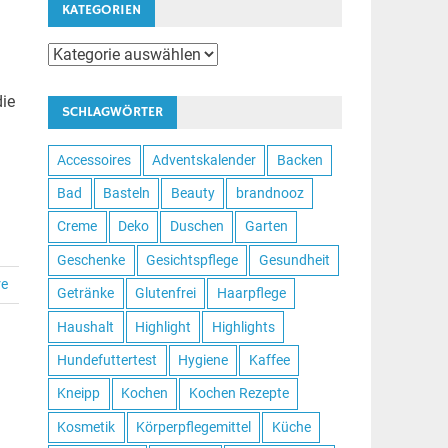
KATEGORIEN
Kategorien
ie
SCHLAGWÖRTER
Accessoires
Adventskalender
Backen
Bad
Basteln
Beauty
brandnooz
Creme
Deko
Duschen
Garten
Geschenke
Gesichtspflege
Gesundheit
re
Getränke
Glutenfrei
Haarpflege
Haushalt
Highlight
Highlights
Hundefuttertest
Hygiene
Kaffee
Kneipp
Kochen
Kochen Rezepte
Kosmetik
Körperpflegemittel
Küche