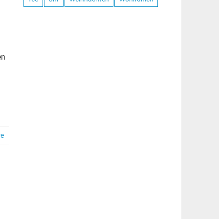
en
re