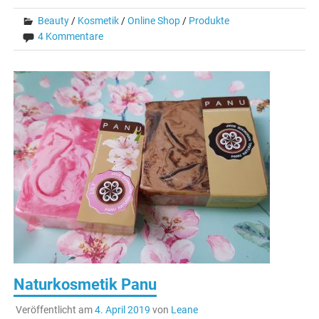
Beauty
/
Kosmetik
/
Online Shop
/
Produkte
4 Kommentare
Naturkosmetik Panu
Veröffentlicht am
4. April 2019
von
Leane