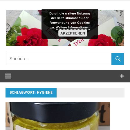
Zum
Inhalt
Durch die weitere Nutzung
springen
der Seite stimmst du der
Verwendung von Cookies
zu.
Weitere Informationen
AKZEPTIEREN
Leane´s-
Welt
SCHLAGWORT:
HYGIENE