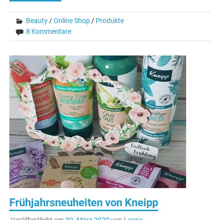
Beauty
/
Online Shop
/
Produkte
8 Kommentare
Frühjahrsneuheiten von Kneipp
Veröffentlicht am
30. März 2020
von
Leane