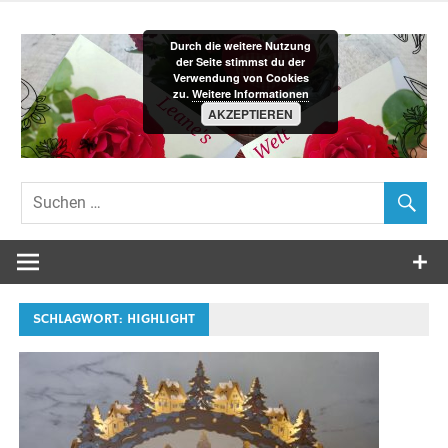
Zum
Inhalt
Durch die weitere Nutzung
springen
der Seite stimmst du der
Verwendung von Cookies
zu.
Weitere Informationen
AKZEPTIEREN
Leane´s-
Welt
SCHLAGWORT:
HIGHLIGHT