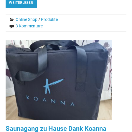
WEITERLESEN
Online Shop
/
Produkte
3 Kommentare
Saunagang zu Hause Dank Koanna