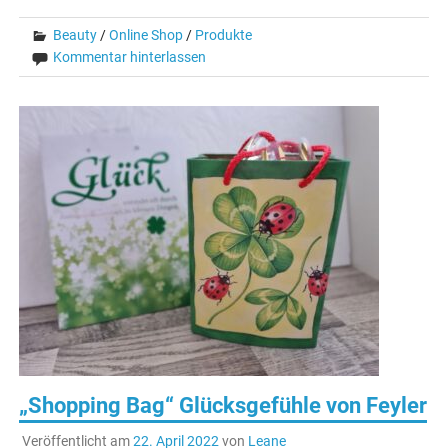
Beauty
/
Online Shop
/
Produkte
Kommentar hinterlassen
„Shopping Bag“ Glücksgefühle von Feyler
Veröffentlicht am
22. April 2022
von
Leane