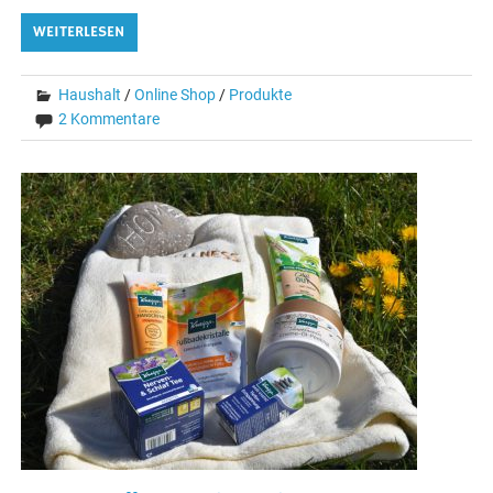
WEITERLESEN
Haushalt
/
Online Shop
/
Produkte
2 Kommentare