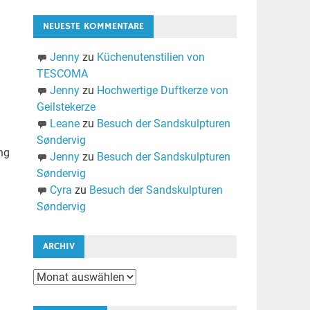
NEUESTE KOMMENTARE
Jenny
zu
Küchenutenstilien von
TESCOMA
Jenny
zu
Hochwertige Duftkerze von
Geilstekerze
Leane
zu
Besuch der Sandskulpturen
Søndervig
ng
Jenny
zu
Besuch der Sandskulpturen
Søndervig
Cyra
zu
Besuch der Sandskulpturen
Søndervig
ARCHIV
Archiv