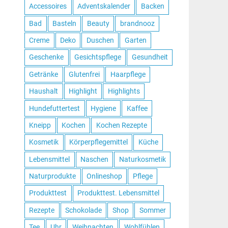
Accessoires
Adventskalender
Backen
Bad
Basteln
Beauty
brandnooz
Creme
Deko
Duschen
Garten
Geschenke
Gesichtspflege
Gesundheit
Getränke
Glutenfrei
Haarpflege
Haushalt
Highlight
Highlights
Hundefuttertest
Hygiene
Kaffee
Kneipp
Kochen
Kochen Rezepte
Kosmetik
Körperpflegemittel
Küche
Lebensmittel
Naschen
Naturkosmetik
Naturprodukte
Onlineshop
Pflege
Produkttest
Produkttest. Lebensmittel
Rezepte
Schokolade
Shop
Sommer
Tee
Uhr
Weihnachten
Wohlfühlen