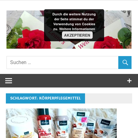
Zum
Inhalt
Durch die weitere Nutzung
springen
der Seite stimmst du der
Verwendung von Cookies
zu.
Weitere Informationen
AKZEPTIEREN
Leane´s-
Welt
SCHLAGWORT:
KÖRPERPFLEGEMITTEL