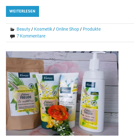
WEITERLESEN
Beauty
/
Kosmetik
/
Online Shop
/
Produkte
7 Kommentare