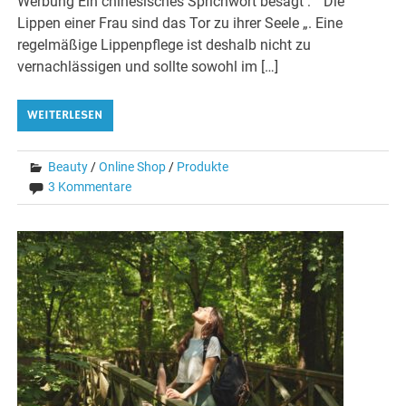
Werbung Ein chinesisches Sprichwort besagt : “ Die
Lippen einer Frau sind das Tor zu ihrer Seele „. Eine
regelmäßige Lippenpflege ist deshalb nicht zu
vernachlässigen und sollte sowohl im […]
WEITERLESEN
Beauty
/
Online Shop
/
Produkte
3 Kommentare