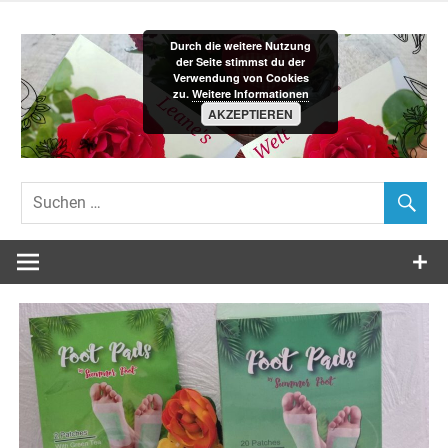
Zum
Inhalt
Durch die weitere Nutzung
springen
der Seite stimmst du der
Verwendung von Cookies
zu.
Weitere Informationen
AKZEPTIEREN
Leane´s-
Welt