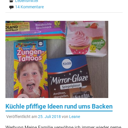
Lebensmittel
14 Kommentare
Küchle pfiffige Ideen rund ums Backen
Veröffentlicht am
25. Juli 2018
von
Leane
Werbung Meine Familie verwöhne ich immer wieder gerne