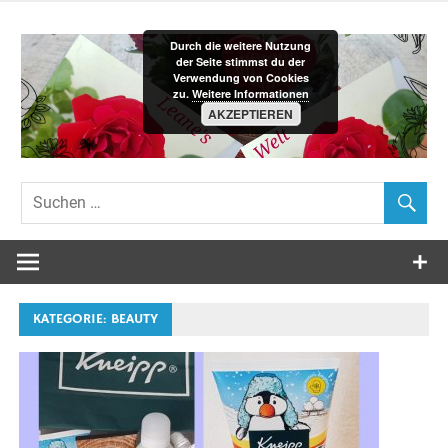
Zum
Inhalt
Durch die weitere Nutzung
springen
der Seite stimmst du der
Verwendung von Cookies
zu.
Weitere Informationen
AKZEPTIEREN
Leane´s-
Welt
KATEGORIE:
BEAUTY