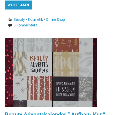
WEITERLESEN
Beauty
/
Kosmetik
/
Online Shop
6 Kommentare
Beauty Adventskalender “ Aufbau- Kur “