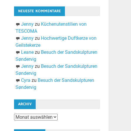
NEUESTE KOMMENTARE
Jenny
zu
Küchenutenstilien von
TESCOMA
Jenny
zu
Hochwertige Duftkerze von
Geilstekerze
Leane
zu
Besuch der Sandskulpturen
Søndervig
Jenny
zu
Besuch der Sandskulpturen
Søndervig
Cyra
zu
Besuch der Sandskulpturen
Søndervig
ARCHIV
Archiv