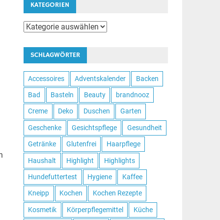
KATEGORIEN
Kategorien
SCHLAGWÖRTER
Accessoires
Adventskalender
Backen
Bad
Basteln
Beauty
brandnooz
Creme
Deko
Duschen
Garten
Geschenke
Gesichtspflege
Gesundheit
Getränke
Glutenfrei
Haarpflege
n
Haushalt
Highlight
Highlights
Hundefuttertest
Hygiene
Kaffee
Kneipp
Kochen
Kochen Rezepte
Kosmetik
Körperpflegemittel
Küche