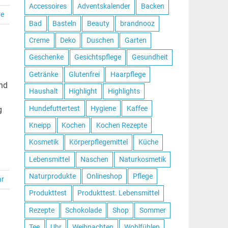
Accessoires
Adventskalender
Backen
re
Bad
Basteln
Beauty
brandnooz
Creme
Deko
Duschen
Garten
Geschenke
Gesichtspflege
Gesundheit
Getränke
Glutenfrei
Haarpflege
nd
Haushalt
Highlight
Highlights
Hundefuttertest
Hygiene
Kaffee
g
Kneipp
Kochen
Kochen Rezepte
Kosmetik
Körperpflegemittel
Küche
Lebensmittel
Naschen
Naturkosmetik
Naturprodukte
Onlineshop
Pflege
ar
Produkttest
Produkttest. Lebensmittel
Rezepte
Schokolade
Shop
Sommer
Tee
Uhr
Weihnachten
Wohlfühlen