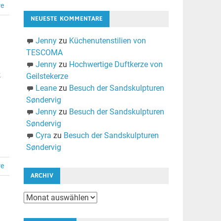
re
NEUESTE KOMMENTARE
Jenny
zu
Küchenutenstilien von
TESCOMA
Jenny
zu
Hochwertige Duftkerze von
k
Geilstekerze
Leane
zu
Besuch der Sandskulpturen
Søndervig
Jenny
zu
Besuch der Sandskulpturen
Søndervig
Cyra
zu
Besuch der Sandskulpturen
Søndervig
re
ARCHIV
Archiv