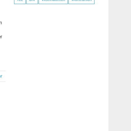
en
r
ar