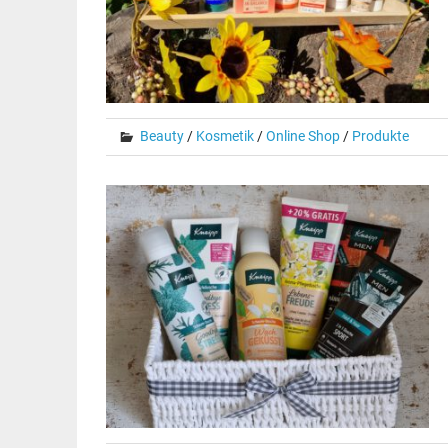
Beauty
/
Kosmetik
/
Online Shop
/
Produkte