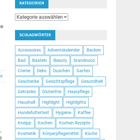
KATEGORIEN
Kategorien
ie
SCHLAGWÖRTER
Accessoires
Adventskalender
Backen
Bad
Basteln
Beauty
brandnooz
Creme
Deko
Duschen
Garten
re
Geschenke
Gesichtspflege
Gesundheit
Getränke
Glutenfrei
Haarpflege
Haushalt
Highlight
Highlights
Hundefuttertest
Hygiene
Kaffee
Kneipp
Kochen
Kochen Rezepte
,
Kosmetik
Körperpflegemittel
Küche
s