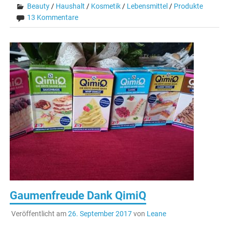
Beauty
/
Haushalt
/
Kosmetik
/
Lebensmittel
/
Produkte
13 Kommentare
Gaumenfreude Dank QimiQ
Veröffentlicht am
26. September 2017
von
Leane