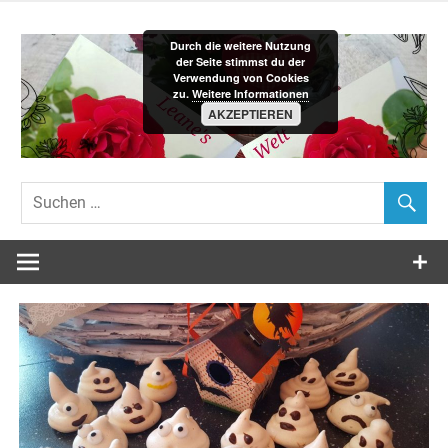
Zum
Inhalt
Durch die weitere Nutzung
springen
der Seite stimmst du der
Verwendung von Cookies
zu.
Weitere Informationen
AKZEPTIEREN
Leane´s-
Welt