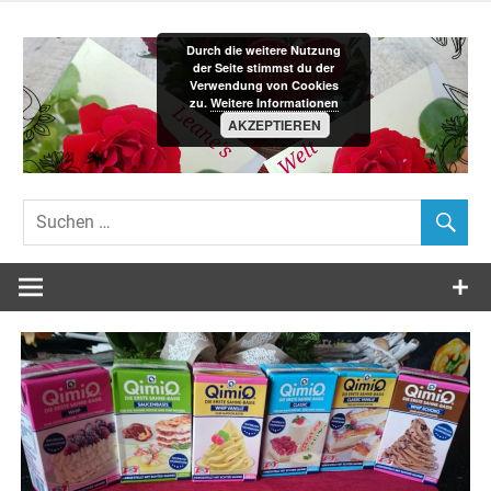
Zum
Inhalt
Durch die weitere Nutzung
springen
der Seite stimmst du der
Verwendung von Cookies
zu.
Weitere Informationen
AKZEPTIEREN
Leane´s-
Welt