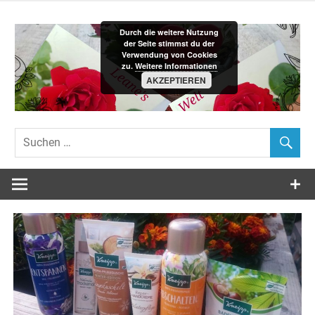
Zum
Inhalt
Durch die weitere Nutzung
springen
der Seite stimmst du der
Verwendung von Cookies
zu.
Weitere Informationen
AKZEPTIEREN
Leane´s-
Welt