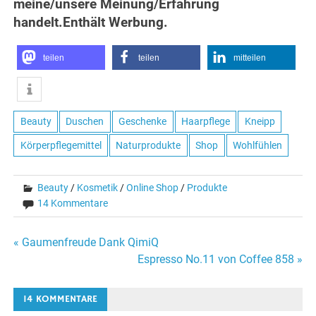
meine/unsere Meinung/Erfahrung
handelt.Enthält Werbung.
teilen
teilen
mitteilen
Beauty
Duschen
Geschenke
Haarpflege
Kneipp
Körperpflegemittel
Naturprodukte
Shop
Wohlfühlen
Beauty
/
Kosmetik
/
Online Shop
/
Produkte
14 Kommentare
Beitragsnavigation
« Gaumenfreude Dank QimiQ
Espresso No.11 von Coffee 858 »
14 KOMMENTARE