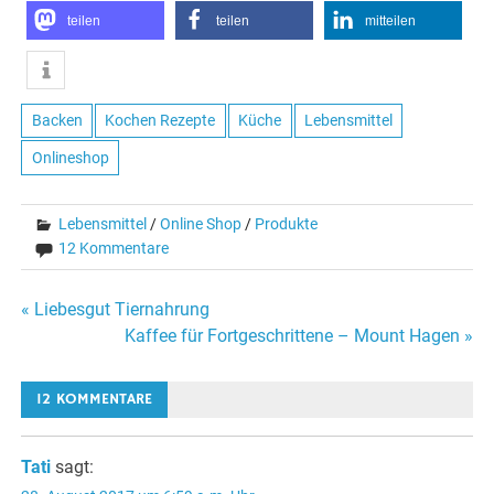
teilen
teilen
mitteilen
Backen
Kochen Rezepte
Küche
Lebensmittel
Onlineshop
Lebensmittel
/
Online Shop
/
Produkte
12 Kommentare
Beitragsnavigation
« Liebesgut Tiernahrung
Kaffee für Fortgeschrittene – Mount Hagen »
12 KOMMENTARE
Tati
sagt: