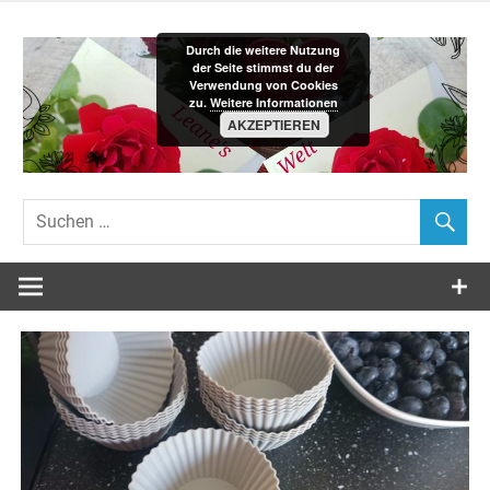
Zum
Inhalt
Durch die weitere Nutzung
springen
der Seite stimmst du der
Verwendung von Cookies
zu.
Weitere Informationen
AKZEPTIEREN
Leane´s-
Welt