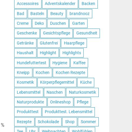
Accessoires
Adventskalender
Backen
Bad
Basteln
Beauty
brandnooz
Creme
Deko
Duschen
Garten
Geschenke
Gesichtspflege
Gesundheit
Getränke
Glutenfrei
Haarpflege
Haushalt
Highlight
Highlights
Hundefuttertest
Hygiene
Kaffee
Kneipp
Kochen
Kochen Rezepte
Kosmetik
Körperpflegemittel
Küche
Lebensmittel
Naschen
Naturkosmetik
Naturprodukte
Onlineshop
Pflege
Produkttest
Produkttest. Lebensmittel
Rezepte
Schokolade
Shop
Sommer
 1%
Tee
Uhr
Weihnachten
Wohlfühlen