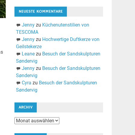
NEUESTE KOMMENTARE
Jenny
zu
Küchenutenstilien von
TESCOMA
Jenny
zu
Hochwertige Duftkerze von
Geilstekerze
as
Leane
zu
Besuch der Sandskulpturen
Søndervig
Jenny
zu
Besuch der Sandskulpturen
Søndervig
Cyra
zu
Besuch der Sandskulpturen
Søndervig
ARCHIV
Archiv