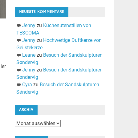
NEUESTE KOMMENTARE
Jenny
zu
Küchenutenstilien von
TESCOMA
Jenny
zu
Hochwertige Duftkerze von
Geilstekerze
Leane
zu
Besuch der Sandskulpturen
Søndervig
ler
Jenny
zu
Besuch der Sandskulpturen
Søndervig
Cyra
zu
Besuch der Sandskulpturen
Søndervig
ARCHIV
Archiv