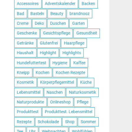
Accessoires
Adventskalender
Backen
Bad
Basteln
Beauty
brandnooz
Creme
Deko
Duschen
Garten
Geschenke
Gesichtspflege
Gesundheit
Getränke
Glutenfrei
Haarpflege
Haushalt
Highlight
Highlights
Hundefuttertest
Hygiene
Kaffee
Kneipp
Kochen
Kochen Rezepte
Kosmetik
Körperpflegemittel
Küche
Lebensmittel
Naschen
Naturkosmetik
Naturprodukte
Onlineshop
Pflege
Produkttest
Produkttest. Lebensmittel
Rezepte
Schokolade
Shop
Sommer
Tee
Uhr
Weihnachten
Wohlfühlen