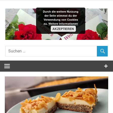
Zum
Inhalt
Durch die weitere Nutzung
springen
der Seite stimmst du der
Verwendung von Cookies
zu.
Weitere Informationen
AKZEPTIEREN
Leane´s-
Welt