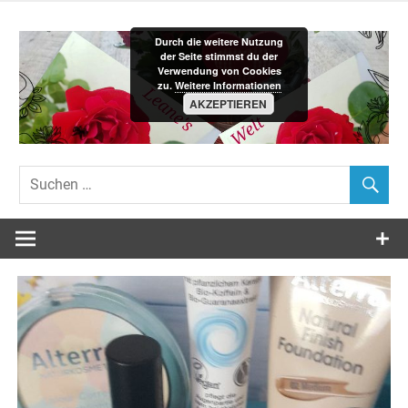
Zum
Inhalt
Durch die weitere Nutzung
springen
der Seite stimmst du der
Verwendung von Cookies
zu.
Weitere Informationen
AKZEPTIEREN
Leane´s-
Welt