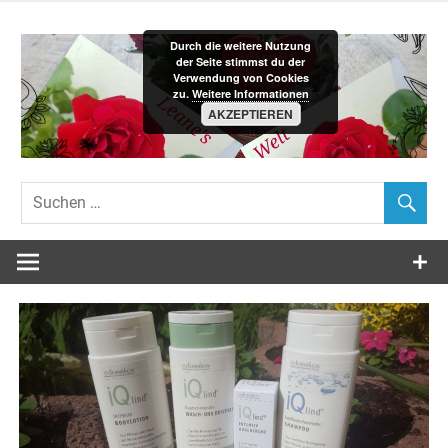
Zum
Inhalt
Durch die weitere Nutzung
springen
der Seite stimmst du der
Verwendung von Cookies
zu.
Weitere Informationen
AKZEPTIEREN
Leane´s-
Welt