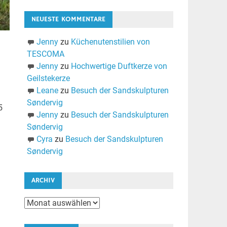
NEUESTE KOMMENTARE
Jenny
zu
Küchenutenstilien von
TESCOMA
Jenny
zu
Hochwertige Duftkerze von
Geilstekerze
Leane
zu
Besuch der Sandskulpturen
Søndervig
5
Jenny
zu
Besuch der Sandskulpturen
Søndervig
Cyra
zu
Besuch der Sandskulpturen
Søndervig
ARCHIV
Archiv