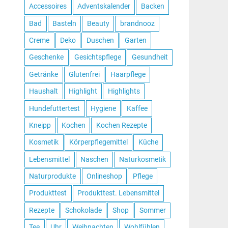
Accessoires
Adventskalender
Backen
Bad
Basteln
Beauty
brandnooz
Creme
Deko
Duschen
Garten
Geschenke
Gesichtspflege
Gesundheit
Getränke
Glutenfrei
Haarpflege
Haushalt
Highlight
Highlights
Hundefuttertest
Hygiene
Kaffee
Kneipp
Kochen
Kochen Rezepte
Kosmetik
Körperpflegemittel
Küche
Lebensmittel
Naschen
Naturkosmetik
Naturprodukte
Onlineshop
Pflege
Produkttest
Produkttest. Lebensmittel
Rezepte
Schokolade
Shop
Sommer
Tee
Uhr
Weihnachten
Wohlfühlen