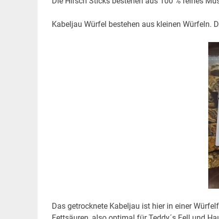
Die Hirsch Sticks bestehen aus 100 % reines Mu
Kabeljau Würfel bestehen aus kleinen Würfeln. 
Das getrocknete Kabeljau ist hier in einer Würf
Fettsäuren, also optimal für Teddy´s Fell und Ha