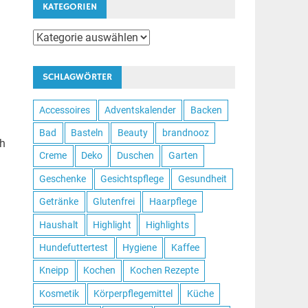
KATEGORIEN
Kategorien
SCHLAGWÖRTER
Accessoires
Adventskalender
Backen
Bad
Basteln
Beauty
brandnooz
ch
Creme
Deko
Duschen
Garten
Geschenke
Gesichtspflege
Gesundheit
Getränke
Glutenfrei
Haarpflege
Haushalt
Highlight
Highlights
Hundefuttertest
Hygiene
Kaffee
Kneipp
Kochen
Kochen Rezepte
Kosmetik
Körperpflegemittel
Küche