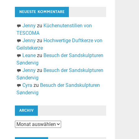
NEUESTE KOMMENTARE
Jenny
zu
Küchenutenstilien von
TESCOMA
Jenny
zu
Hochwertige Duftkerze von
Geilstekerze
Leane
zu
Besuch der Sandskulpturen
Søndervig
Jenny
zu
Besuch der Sandskulpturen
Søndervig
Cyra
zu
Besuch der Sandskulpturen
Søndervig
ARCHIV
Archiv