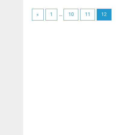
«
1
…
10
11
12