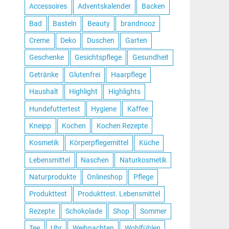
Accessoires
Adventskalender
Backen
Bad
Basteln
Beauty
brandnooz
Creme
Deko
Duschen
Garten
Geschenke
Gesichtspflege
Gesundheit
Getränke
Glutenfrei
Haarpflege
Haushalt
Highlight
Highlights
Hundefuttertest
Hygiene
Kaffee
Kneipp
Kochen
Kochen Rezepte
Kosmetik
Körperpflegemittel
Küche
Lebensmittel
Naschen
Naturkosmetik
Naturprodukte
Onlineshop
Pflege
Produkttest
Produkttest. Lebensmittel
Rezepte
Schokolade
Shop
Sommer
Tee
Uhr
Weihnachten
Wohlfühlen