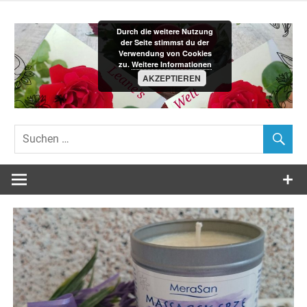
Zum
Inhalt
Durch die weitere Nutzung
springen
der Seite stimmst du der
Verwendung von Cookies
zu.
Weitere Informationen
AKZEPTIEREN
Leane´s-
Welt