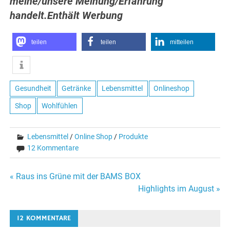
meine/unsere Meinung/Erfahrung
handelt.Enthält Werbung
teilen
teilen
mitteilen
Gesundheit
Getränke
Lebensmittel
Onlineshop
Shop
Wohlfühlen
Lebensmittel
/
Online Shop
/
Produkte
12 Kommentare
Beitragsnavigation
« Raus ins Grüne mit der BAMS BOX
Highlights im August »
12 KOMMENTARE