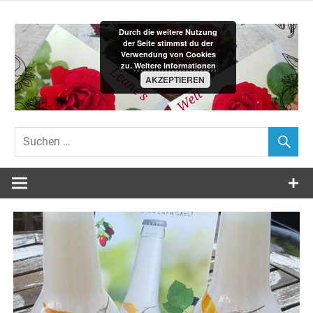
Zum
Inhalt
Durch die weitere Nutzung
springen
der Seite stimmst du der
Verwendung von Cookies
zu.
Weitere Informationen
AKZEPTIEREN
Leane´s-
Welt