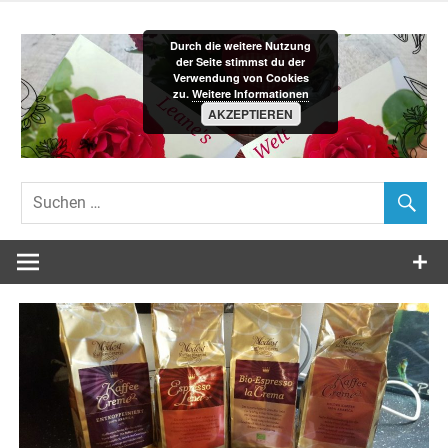
Zum
Inhalt
Durch die weitere Nutzung
springen
der Seite stimmst du der
Verwendung von Cookies
zu.
Weitere Informationen
AKZEPTIEREN
Leane´s-
Welt