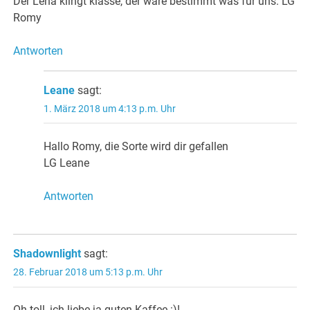
Der Lena klingt klasse, der wäre bestimmt was für uns. LG
Romy
Antworten
Leane
sagt:
1. März 2018 um 4:13 p.m. Uhr
Hallo Romy, die Sorte wird dir gefallen
LG Leane
Antworten
Shadownlight
sagt:
28. Februar 2018 um 5:13 p.m. Uhr
Oh toll, ich liebe ja guten Kaffee :)!