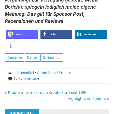
Berichte spiegeln lediglich
meine eigene
Meinung. Das gilt für Sponsor Post,
Rezensionen und
Reviews
teilen
teilen
mitteilen
Getränke
Kaffee
Onlineshop
Lebensmittel
/
Online Shop
/
Produkte
10 Kommentare
Beitragsnavigation
« Kräutermax-maximale Kräuterkraft seit 1890
Highlights im Februar »
10 KOMMENTARE