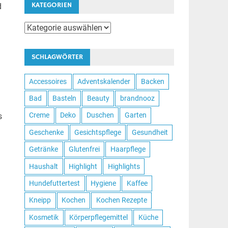
KATEGORIEN
d
Kategorien
SCHLAGWÖRTER
Accessoires
Adventskalender
Backen
Bad
Basteln
Beauty
brandnooz
Creme
Deko
Duschen
Garten
s
Geschenke
Gesichtspflege
Gesundheit
Getränke
Glutenfrei
Haarpflege
Haushalt
Highlight
Highlights
Hundefuttertest
Hygiene
Kaffee
Kneipp
Kochen
Kochen Rezepte
Kosmetik
Körperpflegemittel
Küche