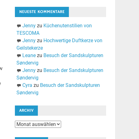
NEUESTE KOMMENTARE
Jenny
zu
Küchenutenstilien von
TESCOMA
Jenny
zu
Hochwertige Duftkerze von
Geilstekerze
Leane
zu
Besuch der Sandskulpturen
Søndervig
ew
Jenny
zu
Besuch der Sandskulpturen
Søndervig
e
Cyra
zu
Besuch der Sandskulpturen
Søndervig
ARCHIV
Archiv