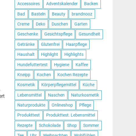
Accessoires
Adventskalender
Backen
Bad
Basteln
Beauty
brandnooz
Creme
Deko
Duschen
Garten
Geschenke
Gesichtspflege
Gesundheit
Getränke
Glutenfrei
Haarpflege
Haushalt
Highlight
Highlights
Hundefuttertest
Hygiene
Kaffee
Kneipp
Kochen
Kochen Rezepte
Kosmetik
Körperpflegemittel
Küche
.
Lebensmittel
Naschen
Naturkosmetik
ert
Naturprodukte
Onlineshop
Pflege
Produkttest
Produkttest. Lebensmittel
Rezepte
Schokolade
Shop
Sommer
Tee
Uhr
Weihnachten
Wohlfühlen