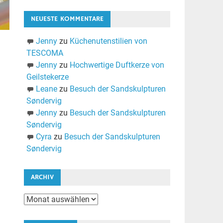
NEUESTE KOMMENTARE
Jenny
zu
Küchenutenstilien von
TESCOMA
Jenny
zu
Hochwertige Duftkerze von
Geilstekerze
Leane
zu
Besuch der Sandskulpturen
Søndervig
Jenny
zu
Besuch der Sandskulpturen
Søndervig
Cyra
zu
Besuch der Sandskulpturen
Søndervig
ARCHIV
Archiv