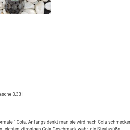
asche 0,33 l
normale “ Cola. Anfangs denkt man sie wird nach Cola schmecke
 leichten zitronigen Cola Geschmack wahr. die Steviasüße