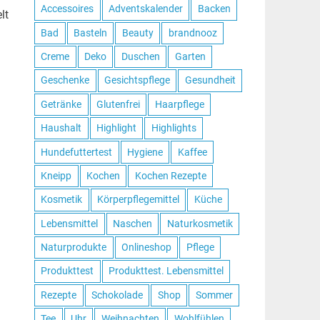
Accessoires
Adventskalender
Backen
lt
Bad
Basteln
Beauty
brandnooz
Creme
Deko
Duschen
Garten
Geschenke
Gesichtspflege
Gesundheit
Getränke
Glutenfrei
Haarpflege
Haushalt
Highlight
Highlights
Hundefuttertest
Hygiene
Kaffee
Kneipp
Kochen
Kochen Rezepte
Kosmetik
Körperpflegemittel
Küche
Lebensmittel
Naschen
Naturkosmetik
Naturprodukte
Onlineshop
Pflege
Produkttest
Produkttest. Lebensmittel
Rezepte
Schokolade
Shop
Sommer
Tee
Uhr
Weihnachten
Wohlfühlen