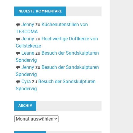
NEUESTE KOMMENTARE
Jenny
zu
Küchenutenstilien von
TESCOMA
Jenny
zu
Hochwertige Duftkerze von
Geilstekerze
Leane
zu
Besuch der Sandskulpturen
Søndervig
Jenny
zu
Besuch der Sandskulpturen
Søndervig
Cyra
zu
Besuch der Sandskulpturen
Søndervig
ARCHIV
Archiv