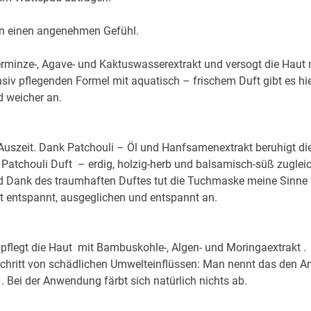
n einen angenehmen Gefühl.
rminze-, Agave- und Kaktuswasserextrakt und versogt die Haut 
ensiv pflegenden Formel mit aquatisch – frischem Duft gibt es hi
nd weicher an.
e Auszeit. Dank Patchouli – Öl und Hanfsamenextrakt beruhigt di
atchouli Duft – erdig, holzig-herb und balsamisch-süß zugleic
t und Dank des traumhaften Duftes tut die Tuchmaske meine Sinne
t entspannt, ausgeglichen und entspannt an.
nd pflegt die Haut mit Bambuskohle-, Algen- und Moringaextrakt .
Schritt von schädlichen Umwelteinflüssen: Man nennt das den An
. Bei der Anwendung färbt sich natürlich nichts ab.