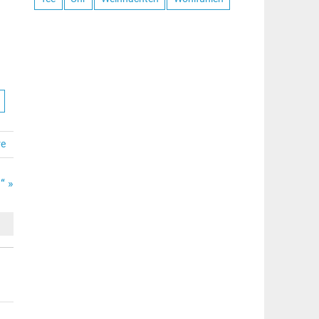
re
“ »