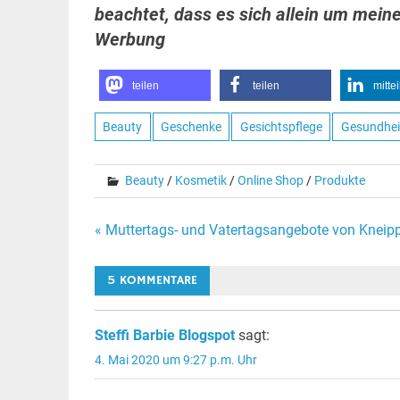
beachtet, dass es sich allein um mein
Werbung
teilen
teilen
mitte
Beauty
Geschenke
Gesichtspflege
Gesundhei
Beauty
/
Kosmetik
/
Online Shop
/
Produkte
Beitragsnavigation
« Muttertags- und Vatertagsangebote von Kneip
5 KOMMENTARE
Steffi Barbie Blogspot
sagt:
4. Mai 2020 um 9:27 p.m. Uhr