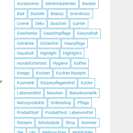
Accessoires
Adventskalender
Backen
Bad
Basteln
Beauty
brandnooz
Creme
Deko
Duschen
Garten
Geschenke
Gesichtspflege
Gesundheit
Getränke
Glutenfrei
Haarpflege
Haushalt
Highlight
Highlights
Hundefuttertest
Hygiene
Kaffee
Kneipp
Kochen
Kochen Rezepte
r
Kosmetik
Körperpflegemittel
Küche
Lebensmittel
Naschen
Naturkosmetik
Naturprodukte
Onlineshop
Pflege
Produkttest
Produkttest. Lebensmittel
Rezepte
Schokolade
Shop
Sommer
Tee
Uhr
Weihnachten
Wohlfühlen