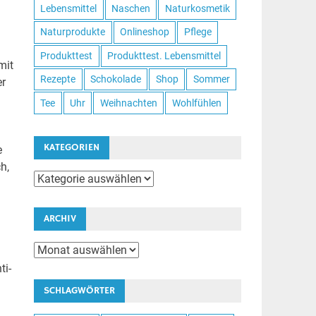
Lebensmittel
Naschen
Naturkosmetik
Naturprodukte
Onlineshop
Pflege
Produkttest
Produkttest. Lebensmittel
mit
Rezepte
Schokolade
Shop
Sommer
er
Tee
Uhr
Weihnachten
Wohlfühlen
KATEGORIEN
e
h,
Kategorien
ARCHIV
Archiv
ti-
SCHLAGWÖRTER