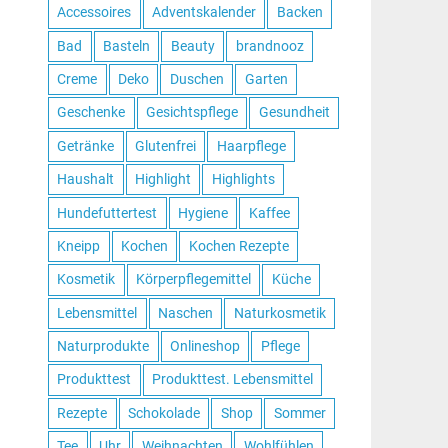
Accessoires
Adventskalender
Backen
Bad
Basteln
Beauty
brandnooz
Creme
Deko
Duschen
Garten
Geschenke
Gesichtspflege
Gesundheit
Getränke
Glutenfrei
Haarpflege
Haushalt
Highlight
Highlights
Hundefuttertest
Hygiene
Kaffee
Kneipp
Kochen
Kochen Rezepte
Kosmetik
Körperpflegemittel
Küche
Lebensmittel
Naschen
Naturkosmetik
Naturprodukte
Onlineshop
Pflege
Produkttest
Produkttest. Lebensmittel
Rezepte
Schokolade
Shop
Sommer
Tee
Uhr
Weihnachten
Wohlfühlen