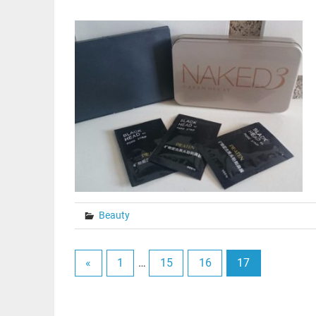
Beauty
«
1
…
15
16
17