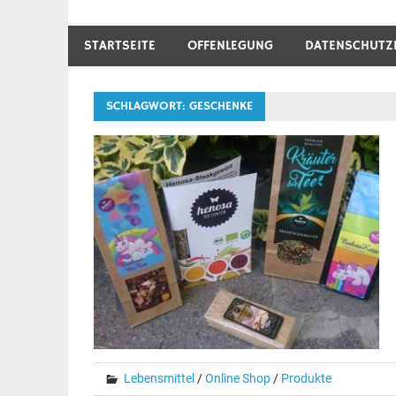
STARTSEITE
OFFENLEGUNG
DATENSCHUTZ
SCHLAGWORT:
GESCHENKE
Lebensmittel
/
Online Shop
/
Produkte