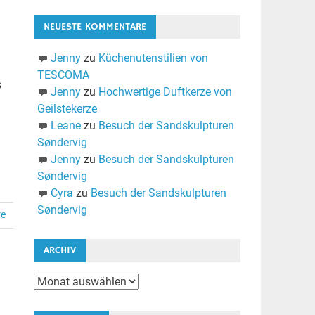
NEUESTE KOMMENTARE
Jenny
zu
Küchenutenstilien von
TESCOMA
s
Jenny
zu
Hochwertige Duftkerze von
Geilstekerze
Leane
zu
Besuch der Sandskulpturen
Søndervig
Jenny
zu
Besuch der Sandskulpturen
Søndervig
Cyra
zu
Besuch der Sandskulpturen
Søndervig
re
ARCHIV
Archiv