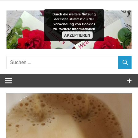
Zum
Inhalt
Durch die weitere Nutzung
springen
der Seite stimmst du der
Verwendung von Cookies
zu.
Weitere Informationen
AKZEPTIEREN
Leane´s-
Welt