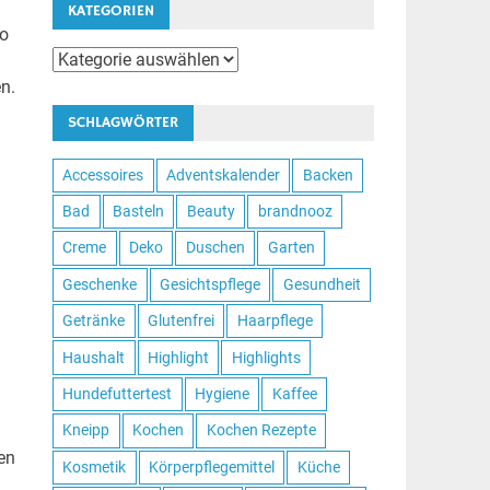
KATEGORIEN
so
Kategorien
n.
SCHLAGWÖRTER
Accessoires
Adventskalender
Backen
Bad
Basteln
Beauty
brandnooz
Creme
Deko
Duschen
Garten
Geschenke
Gesichtspflege
Gesundheit
Getränke
Glutenfrei
Haarpflege
Haushalt
Highlight
Highlights
Hundefuttertest
Hygiene
Kaffee
Kneipp
Kochen
Kochen Rezepte
en
Kosmetik
Körperpflegemittel
Küche