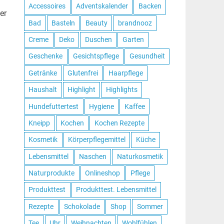
Accessoires
Adventskalender
Backen
er
Bad
Basteln
Beauty
brandnooz
Creme
Deko
Duschen
Garten
Geschenke
Gesichtspflege
Gesundheit
Getränke
Glutenfrei
Haarpflege
Haushalt
Highlight
Highlights
Hundefuttertest
Hygiene
Kaffee
Kneipp
Kochen
Kochen Rezepte
Kosmetik
Körperpflegemittel
Küche
Lebensmittel
Naschen
Naturkosmetik
Naturprodukte
Onlineshop
Pflege
Produkttest
Produkttest. Lebensmittel
Rezepte
Schokolade
Shop
Sommer
Tee
Uhr
Weihnachten
Wohlfühlen