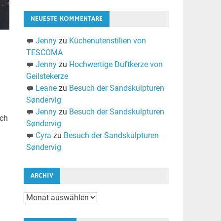
NEUESTE KOMMENTARE
Jenny
zu
Küchenutenstilien von
TESCOMA
Jenny
zu
Hochwertige Duftkerze von
Geilstekerze
Leane
zu
Besuch der Sandskulpturen
Søndervig
Jenny
zu
Besuch der Sandskulpturen
ich
Søndervig
Cyra
zu
Besuch der Sandskulpturen
Søndervig
ARCHIV
Archiv